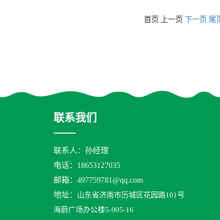
首页 上一页
下一页
尾
联系我们
联系人：孙经理
电话：18653127035
邮箱：
497759781@qq.com
地址：
山东省济南市历城区花园路101号
海蔚广场办公楼5-905-16