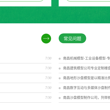
常见问题
7/30
南昌机械模型-工业设备模型-
7/30
南昌建筑模型公司专业定制楼
7/30
南昌地形沙盘模型是以精准比
7/30
南昌数字互动与多媒体沙盘制
7/30
南昌沙盘模型制作公司，列举