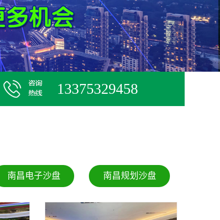
13375329458
南昌电子沙盘
南昌规划沙盘