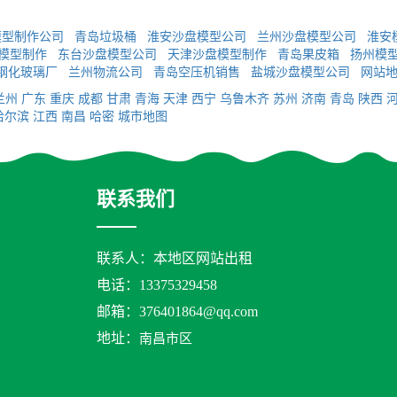
模型制作公司
青岛垃圾桶
淮安沙盘模型公司
兰州沙盘模型公司
淮安
模型制作
东台沙盘模型公司
天津沙盘模型制作
青岛果皮箱
扬州模
钢化玻璃厂
兰州物流公司
青岛空压机销售
盐城沙盘模型公司
网站
兰州
广东
重庆
成都
甘肃
青海
天津
西宁
乌鲁木齐
苏州
济南
青岛
陕西
哈尔滨
江西
南昌
哈密
城市地图
联系我们
联系人：本地区网站出租
电话：13375329458
邮箱：
376401864@qq.com
地址：
南昌市区