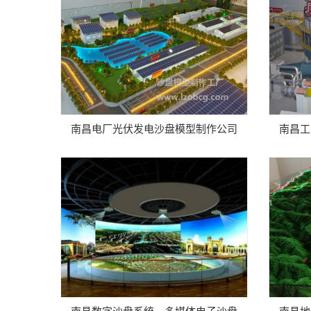
南昌电厂光伏发电沙盘模型制作公司
南昌工