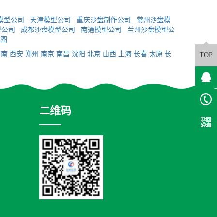
模型公司
天津模型公司
重庆沙盘制作公司
常州沙盘模
型公司
成都沙盘模型公司
南通模型公司
兰州沙盘模型公
地图
河南
西安
郑州
南京
南昌
沈阳
北京
山西
上海
长春
太原
长
TOP
二维码