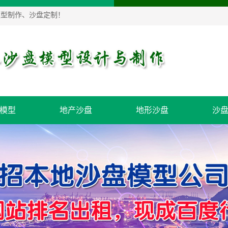
模型制作、沙盘定制！
模型
地产沙盘
地形沙盘
沙