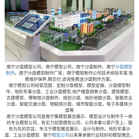
南宁沙盘模型公司，南宁模型公司，南宁沙盘制作、南宁
沙盘模型
制作
。南宁沙盘模型制作厂家，南宁模型制作公司技术经验丰富,免
费维护保养,期交付,咨询免费送沙盘制作方案。
南宁模型公司经营范围：定制沙盘模型、模型定做、沙盘模型制
作、地形军事沙盘、工业沙盘模型,地产楼盘销售沙盘、建筑模型、
古建模型、博物馆沙盘制作、规划沙盘、地形地貌沙盘、智能农业
沙盘、智能交通沙盘、物联网沙盘、城市智能沙盘，电子多媒体沙
盘等
南宁沙盘模型公司是南宁集模型展览展示、模型设计与制作于一体
的专业模型公司，有实力创意模型公司，公司本着以客户至上、服
务为先的宗旨，专注于模型展览展示、设计与制作。地形军事沙
盘、工业沙盘模型, 南宁
模型公司
以来秉承做行业较好的模型理念，