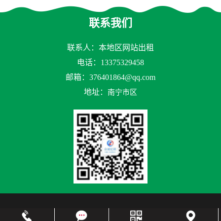
联系我们
联系人：本地区网站出租
电话：13375329458
邮箱：
376401864@qq.com
地址：
南宁市区