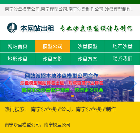
南宁沙盘模型公司,南宁模型公司,南宁沙盘制作公司,沙盘模型制作、
沙盘定制！
网站首页
模型公司
沙盘模型
地产沙盘
地形沙盘
沙盘案例
沙盘方案
联系我们
热门搜索： 南宁沙盘模型公司，南宁沙盘模型制作
南宁沙盘模型公司，南宁模型公司