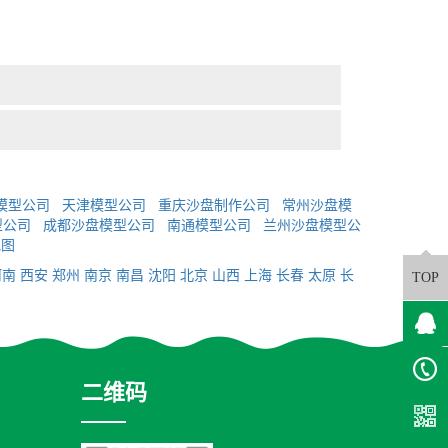
模型公司
天津模型公司
重庆沙盘制作公司
常州沙盘模
型公司
成都沙盘模型公司
南通模型公司
兰州沙盘模型公
地图
河南
西安
郑州
南京
南昌
沈阳
北京
山西
上海
长春
太原
长
TOP
二维码