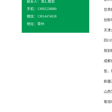
联系人：浩汇模型
手机：13092238880
‌甘
微信：13814474638
创新
地址：常州
‌天津
四川
规划
成都
型，
新疆
山西
等领