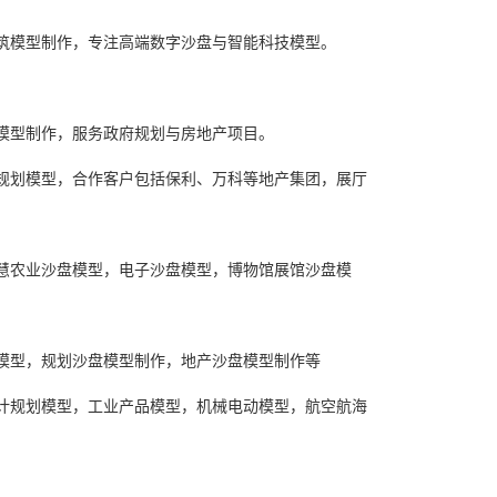
模型制作，专注高端数字沙盘与智能科技模型。‌‌
型制作，服务政府规划与房地产项目。‌‌
规划模型，合作客户包括保利、万科等地产集团，展厅
慧农业沙盘模型，电子沙盘模型，博物馆展馆沙盘模
模型，规划沙盘模型制作，地产沙盘模型制作等
计规划模型，工业产品模型，机械电动模型，航空航海