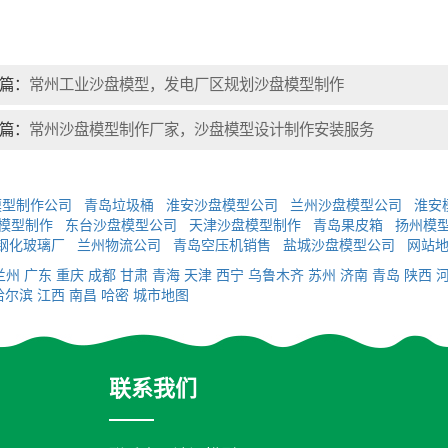
篇：
常州工业沙盘模型，发电厂区规划沙盘模型制作
篇：
常州沙盘模型制作厂家，沙盘模型设计制作安装服务
模型制作公司
青岛垃圾桶
淮安沙盘模型公司
兰州沙盘模型公司
淮安
模型制作
东台沙盘模型公司
天津沙盘模型制作
青岛果皮箱
扬州模
钢化玻璃厂
兰州物流公司
青岛空压机销售
盐城沙盘模型公司
网站
兰州
广东
重庆
成都
甘肃
青海
天津
西宁
乌鲁木齐
苏州
济南
青岛
陕西
哈尔滨
江西
南昌
哈密
城市地图
联系我们