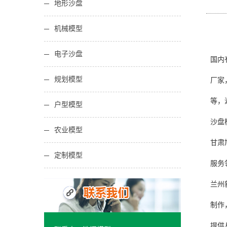
地形沙盘
机械模型
电子沙盘
国内
规划模型
厂家
等，
户型模型
‌沙
农业模型
甘肃
定制模型
服务
‌兰
制作
提供