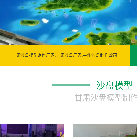
甘肃沙盘模型定制厂家,甘肃沙盘厂家,兰州沙盘制作公司
沙盘模型
甘肃沙盘模型制