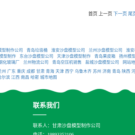
首页 上一页
下一页
尾
模型制作公司
青岛垃圾桶
淮安沙盘模型公司
兰州沙盘模型公司
淮安
模型制作
东台沙盘模型公司
天津沙盘模型制作
青岛果皮箱
扬州模
钢化玻璃厂
兰州物流公司
青岛空压机销售
盐城沙盘模型公司
网站
兰州
广东
重庆
成都
甘肃
青海
天津
西宁
乌鲁木齐
苏州
济南
青岛
陕西
哈尔滨
江西
南昌
哈密
城市地图
联系我们
联系人：甘肃沙盘模型制作公司
电话：
19893352106