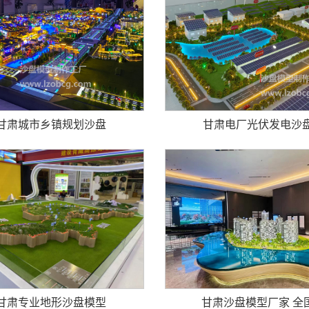
甘肃城市乡镇规划沙盘
甘肃电厂光伏发电沙
甘肃专业地形沙盘模型
甘肃沙盘模型厂家 全