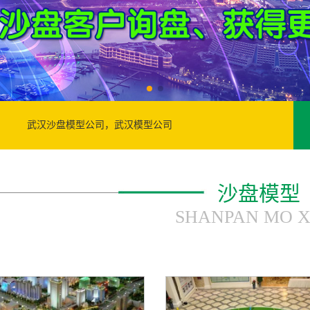
武汉沙盘模型公司，武汉模型公司
沙盘模型
SHANPAN MO X