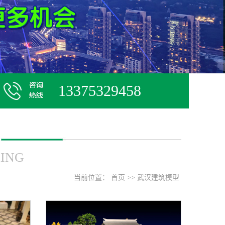
13375329458
ING
当前位置：
首页
>>
武汉建筑模型