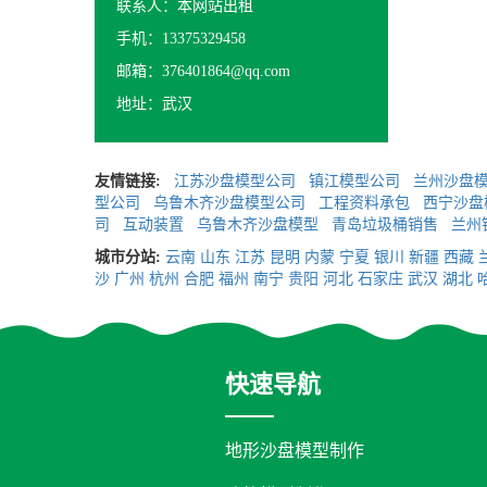
联系人：本网站出租
手机：13375329458
邮箱：376401864@qq.com
地址：武汉
友情链接:
江苏沙盘模型公司
镇江模型公司
兰州沙盘
型公司
乌鲁木齐沙盘模型公司
工程资料承包
西宁沙盘
司
互动装置
乌鲁木齐沙盘模型
青岛垃圾桶销售
兰州
城市分站:
云南
山东
江苏
昆明
内蒙
宁夏
银川
新疆
西藏
沙
广州
杭州
合肥
福州
南宁
贵阳
河北
石家庄
武汉
湖北
快速导航
地形沙盘模型制作