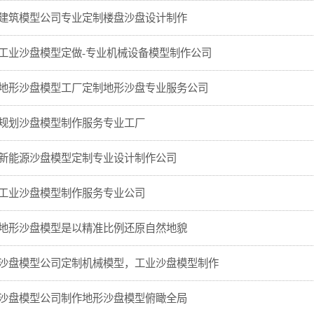
建筑模型公司专业定制楼盘沙盘设计制作
工业沙盘模型定做-专业机械设备模型制作公司
地形沙盘模型工厂定制地形沙盘专业服务公司
规划沙盘模型制作服务专业工厂
新能源沙盘模型定制专业设计制作公司
工业沙盘模型制作服务专业公司
地形沙盘模型是以精准比例还原自然地貌
沙盘模型公司定制机械模型，工业沙盘模型制作
沙盘模型公司制作地形沙盘模型俯瞰全局