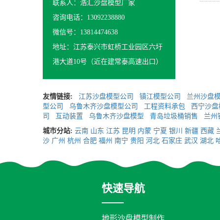
联系人：浩汇沙盘模型厂家
咨询电话：13092238880
微信号：13814474638
地址：江苏泰兴市虹桥工业园区六圩
港大道10号（近在建常泰高速出口）
友情链接:
江苏沙盘模型公司
镇江模型公司
兰州沙盘
型公司
乌鲁木齐沙盘模型公司
工程资料承包
西宁沙盘
司
互动装置
乌鲁木齐沙盘模型
青岛垃圾桶销售
兰州
城市分站:
云南
山东
江苏
昆明
内蒙
宁夏
银川
新疆
西藏
沙
广州
杭州
合肥
福州
南宁
贵阳
河北
石家庄
武汉
湖北
快速导航
地形沙盘模型制作