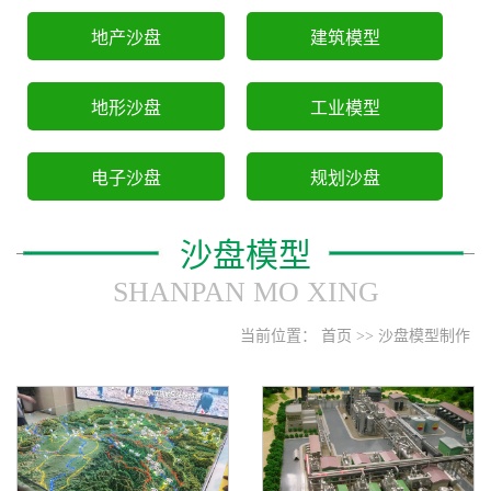
地产沙盘
建筑模型
地形沙盘
工业模型
电子沙盘
规划沙盘
沙盘模型
SHANPAN MO XING
当前位置：
首页
>>
沙盘模型制作