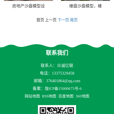
房地产沙盘模型设
楼盘沙盘模型，楼
首页 上一页
下一页
尾页
联系我们
联系人：众诚亿联
电话：13375329458
邮箱：
376401864@qq.com
备案：
陇ICP备15000675号-6
网站地图
RSS地图
百度地图
360地图