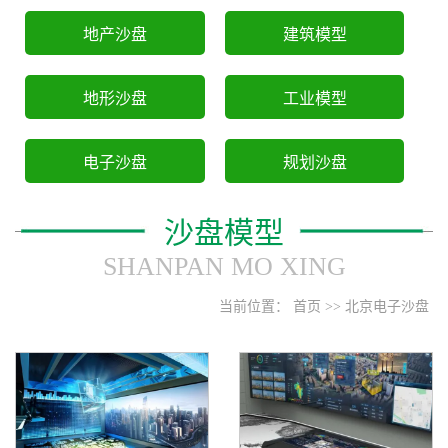
地产沙盘
建筑模型
地形沙盘
工业模型
电子沙盘
规划沙盘
沙盘模型
SHANPAN MO XING
当前位置：
首页
>>
北京电子沙盘