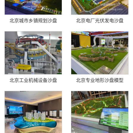
北京城市乡镇规划沙盘
北京电厂光伏发电沙盘
北京工业机械设备沙盘
北京专业地形沙盘模型