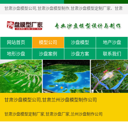
甘肃沙盘模型公司,甘肃沙盘模型制作,甘肃沙盘模型定制厂家、甘肃
沙盘厂家！
网站首页
模型公司
沙盘模型
地产沙盘
地形沙盘
沙盘案例
沙盘方案
联系我们
甘肃沙盘模型公司,甘肃兰州沙盘模型制作公司
甘肃沙盘模型定制厂家,甘肃沙盘厂家,兰州沙盘制作公司