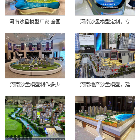
河南沙盘模型厂家 全国
河南沙盘模型定制，专
河南沙盘模型制作多少
河南地产沙盘模型，建