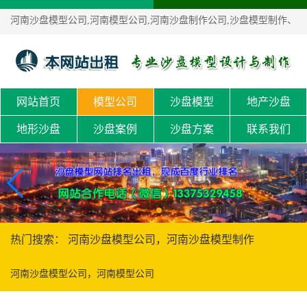
河南沙盘模型公司,河南模型公司,河南沙盘制作公司,沙盘模型制作、
沙盘定制！
网站首页
模型公司
沙盘模型
地产沙盘
地形沙盘
沙盘案例
沙盘方案
联系我们
热门搜索： 河南沙盘模型公司，河南沙盘模型制作
河南沙盘模型公司，河南模型公司