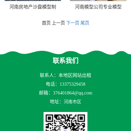
河南房地产沙盘模型制
河南模型公司专业模型
首页 上一页
下一页
尾页
联系我们
联系人：本地区网站出租
电话：13375329458
邮箱：
376401864@qq.com
地址：
河南市区