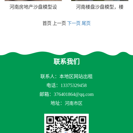
河南房地产沙盘模型设
河南楼盘沙盘模型，楼
首页 上一页
下一页
尾页
联系我们
联系人：本地区网站出租
电话：13375329458
邮箱：
376401864@qq.com
地址：
河南市区