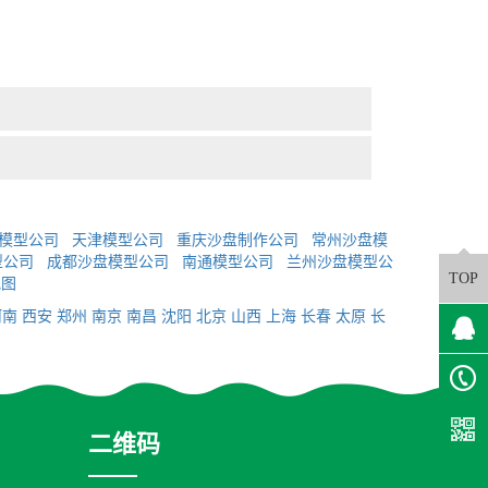
模型公司
天津模型公司
重庆沙盘制作公司
常州沙盘模
型公司
成都沙盘模型公司
南通模型公司
兰州沙盘模型公
TOP
地图
河南
西安
郑州
南京
南昌
沈阳
北京
山西
上海
长春
太原
长
二维码