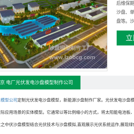
后维保
沙盘、
盘等。
采用中
立
京 电厂光伏发电沙盘模型制作公司
盘模型公司
定制光伏发电沙盘模型，
新能源沙盘制作厂家。
光伏发电沙盘
实际应用场景的实体模型。它通常以等比例缩小的方式，将太阳能电池板
盘之中伏沙盘模型结合光伏技术与沙盘模拟,直观展示光伏系统运作,展现