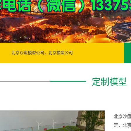
北京沙盘模型公司，北京模型公司
定制模型
北京沙盘
定，北