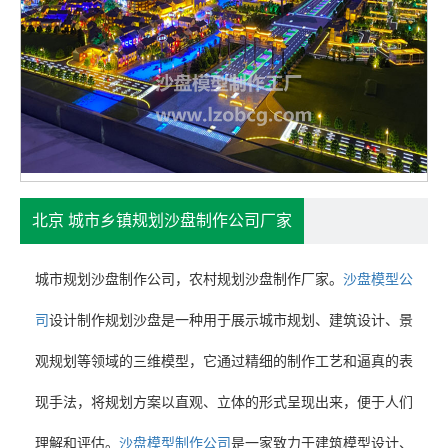
北京 城市乡镇规划沙盘制作公司厂家
城市规划沙盘制作公司，农村规划沙盘制作厂家。
沙盘模型公
司
设计制作
规划沙盘是一种用于展示城市规划、建筑设计、景
观规划等领域的三维模型，它通过精细的制作工艺和逼真的表
现手法，将规划方案以直观、立体的形式呈现出来，便于人们
理解和评估。
沙盘模型制作公司
是一家致力于建筑模型设计、