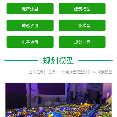
地产沙盘
建筑模型
地形沙盘
工业模型
电子沙盘
规划沙盘
规划模型
当前位置：
首页
>>
北京沙盘模型制作
>>
规划模型